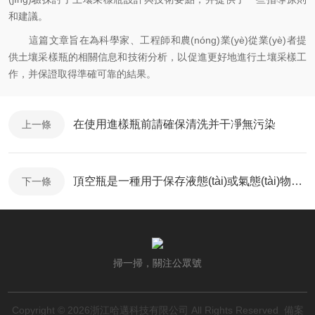
和建議。
這篇文章旨在為科學家、工程師和農(nóng)業(yè)從業(yè)者提
供土壤采樣瓶的相關信息和技術分析，以促進更好地進行土壤采樣工
作，并保證取得準確可靠的結果。
在使用進樣瓶前請確保清洗并干凈無污染
上一條
頂空瓶是一種用于保存液態(tài)或氣態(tài)物質(zhì)的容器
下一條
掃一掃，關注公眾號
Copyright © 2026浙江哈邁科技有限公司 All Rights Reserved
備案