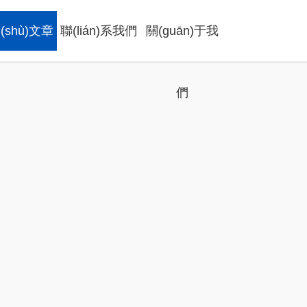
(shù)文章
聯(lián)系我們
關(guān)于我
們