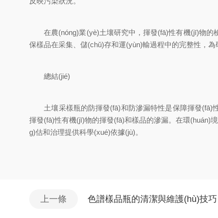
反映污染狀況。
在農(nóng)業(yè)土壤研究中，揮發(fā)性有機(jī)
保樣品在采集、儲(chǔ)存和運(yùn)輸過程中的完整性
總結(jié)
土壤采樣瓶的防揮發(fā)和防滲漏特性是保障揮發(fā)性有機(
揮發(fā)性有機(jī)物的揮發(fā)和樣品的滲漏。在環(h
g)估和治理提供科學(xué)依據(jù)。
上一條
色譜樣品瓶的清潔與維護(hù)技巧