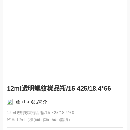
12ml透明螺紋樣品瓶/15-425/18.4*66
產(chǎn)品簡介
12ml透明螺紋樣品瓶/15-425/18.4*66
容量:12ml（標(biāo)準(zhǔn)體積）
材質(zhì)：中性硼硅玻璃3.3料