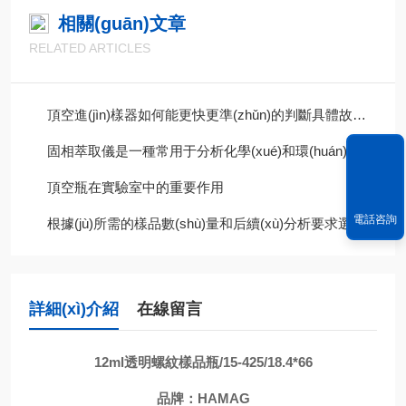
相關(guān)文章
RELATED ARTICLES
頂空進(jìn)樣器如何能更快更準(zhǔn)的判斷具體故障原因呢
固相萃取儀是一種常用于分析化學(xué)和環(huán)境監(jiān)測領(lǐng)域的設(shè)備
頂空瓶在實驗室中的重要作用
電話咨詢
根據(jù)所需的樣品數(shù)量和后續(xù)分析要求選擇合適大小的土壤采樣瓶
詳細(xì)介紹
在線留言
12ml透明螺紋樣品瓶/15-425/18.4*66
品牌：HAMAG