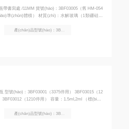
寫處 /11MM 貨號(hào)：3BF03005（舊 HM-054
(biāo)準(zhǔn)體積） 材質(zhì)：水解玻璃（1類硼硅玻
受OEM代加工：是 包裝：收縮塑料盒100只/盒，外
；
產(chǎn)品型號(hào)：3BF03005（HM-0543 停用）
o)：3BF03001（3375停用） 3BF03015（12
āo)
：水解玻璃（1類硼硅玻璃） 顏色：透明帶書寫處是否OEM代
只/盒，外包裝紙箱 特征：32*11.6mm
產(chǎn)品型號(hào)：3BF03001（ HM-3375 停用）
膠