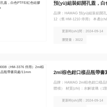
預(yù)組裝鋁開孔蓋，
品牌：HAMAG 預(yù)組裝鋁開孔蓋
12（舊 HM-1210 停用） 本產(ch
1（舊 HM-3375 停用）、3B
（舊 HM-0543 停用）、
更新時(shí)間：2024-09-14
色PTFE/紅色硅膠墊片
瀏覽量：3022
2ml棕色鉗口樣品瓶帶書寫
品牌：HAMAG 2ml棕色鉗口樣品瓶帶書
體積） 材質(zhì)：水解玻璃（
裝：收縮塑料盒100只/盒
更新時(shí)間：2024-09-14