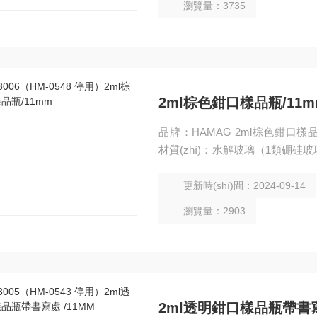
瀏覽量：3735
2ml棕色鉗口樣品瓶/11m
品牌：HAMAG 2ml棕色鉗口樣品瓶/1
材質(zhì)：水解玻璃（1類硼硅
裝：收縮塑料盒100只/盒，外包裝紙箱 
膠隔墊； 11mm 銀色開口鋁蓋。
更新時(shí)間：2024-09-14
瀏覽量：2903
2ml透明鉗口樣品瓶帶書寫