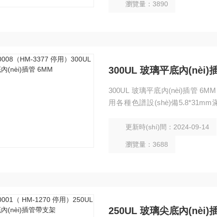
瀏覽量：3890
300UL 玻璃平底內(nèi)
300UL 玻璃平底內(nèi)插管 6M
用各種色譜設(shè)備5.8*31mm
量?jī)?nèi)插管，只需簡(
的容量。
更新時(shí)間：2024-09-14
瀏覽量：3688
250UL 玻璃尖底內(nèi