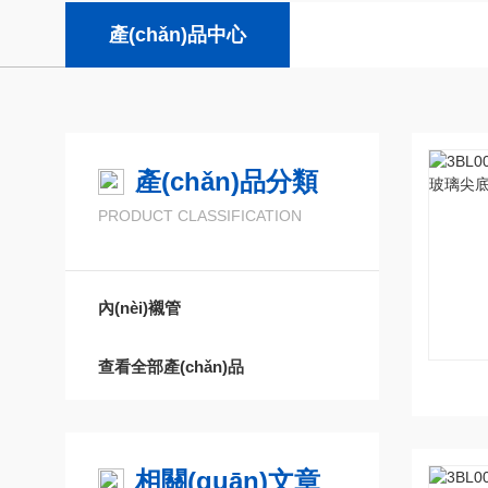
產(chǎn)品中心
產(chǎn)品分類
PRODUCT CLASSIFICATION
內(nèi)襯管
查看全部產(chǎn)品
相關(guān)文章