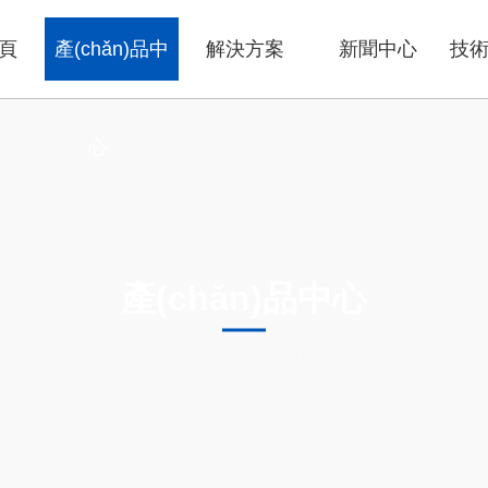
頁
產(chǎn)品中
解決方案
新聞中心
技術
心
產(chǎn)品中心
PRODUCTS CNTER